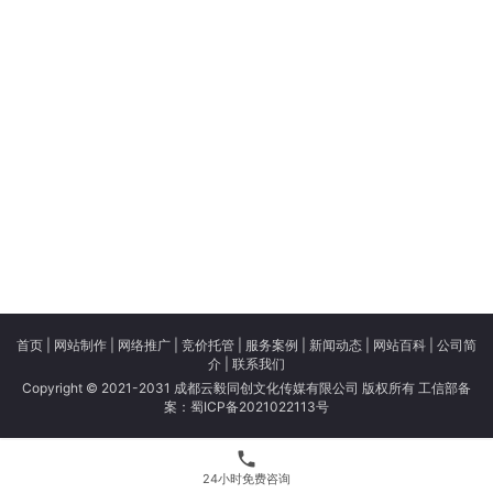
首页
|
网站制作
|
网络推广
|
竞价托管
|
服务案例
|
新闻动态
|
网站百科
|
公司简
介
|
联系我们
Copyright © 2021-2031 成都云毅同创文化传媒有限公司 版权所有 工信部备
案：
蜀ICP备2021022113号
phone
24小时免费咨询