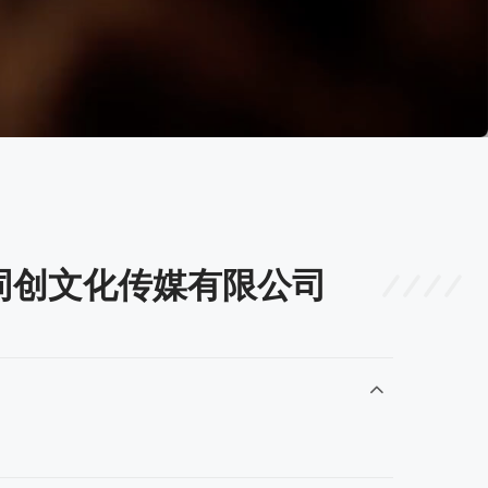
同创文化传媒有限公司