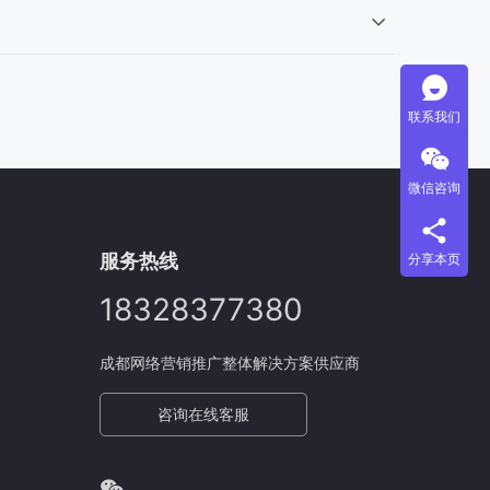
联系我们
微信咨询
服务热线
分享本页
18328377380
成都网络营销推广整体解决方案供应商
咨询在线客服