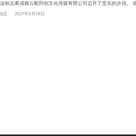
这标志着成都云毅同创文化传媒有限公司迈开了坚实的步伐。 
传媒有限公司成立于四川成都，是一家集网站建设、SEO优化
动态
2021年9月16日
推广、视频剪辑制作于一体的专业互联网服务公司，致力于为各
供高质量网站建设及网络推广服务！ 公司网站网址为
yycm.com，目前网站已经上线，网站的内容也会不断地更新，敬请