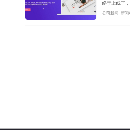
终于上线了，
云毅同创文化
公司新闻
,
新闻
价托管、网络
中小型企业提
www.cd
随…