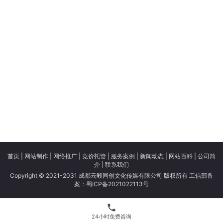
首页
|
网站制作
|
网络推广
|
竞价托管
|
服务案例
|
新闻动态
|
网站百科
|
公司简
介
|
联系我们
Copyright © 2021-2031 成都云毅同创文化传媒有限公司 版权所有 工信部备
案：
蜀ICP备2021022113号
phone
24小时免费咨询