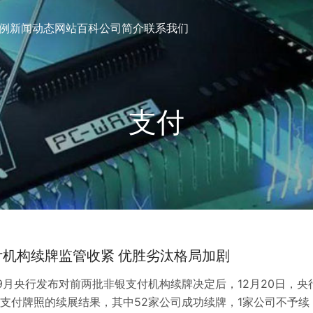
例
新闻动态
网站百科
公司简介
联系我们
支付
付机构续牌监管收紧 优胜劣汰格局加剧
9月央行发布对前两批非银支付机构续牌决定后，12月20日，央
支付牌照的续展结果，其中52家公司成功续牌，1家公司不予续