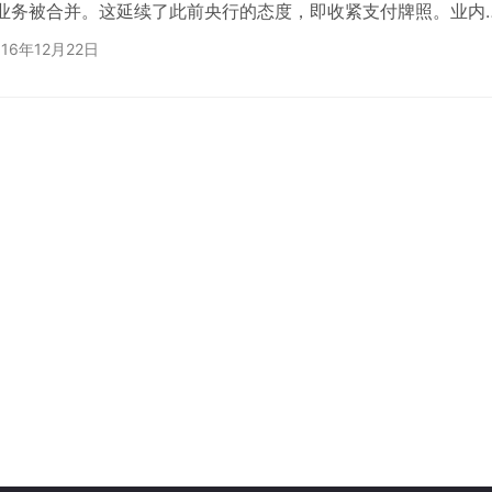
业务被合并。这延续了此前央行的态度，即收紧支付牌照。业内
一趋势下，现存牌照的价值将会越来越高。 52家企业第三批续
016年12月22日
20日发布的公告显示，天翼电子商务有限公司、联通支付有限公
有限公司、上海点佰趣信息科技有限公司等52家公司成功续牌
，有效期时间为2016年12月22日-2021年12…