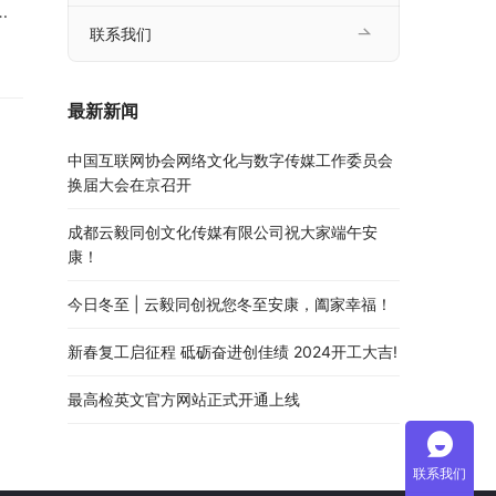
人
联系我们
牌
司、
，续
最新新闻
中国互联网协会网络文化与数字传媒工作委员会
换届大会在京召开
成都云毅同创文化传媒有限公司祝大家端午安
康！
今日冬至 | 云毅同创祝您冬至安康，阖家幸福！
新春复工启征程 砥砺奋进创佳绩 2024开工大吉!
最高检英文官方网站正式开通上线
联系我们