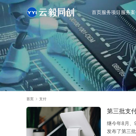
首页
服务项目
服务案
首页
支付
第三批支
继今年8月、
发布了第三批