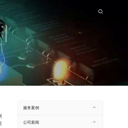
服务案例
网
公司新闻
重