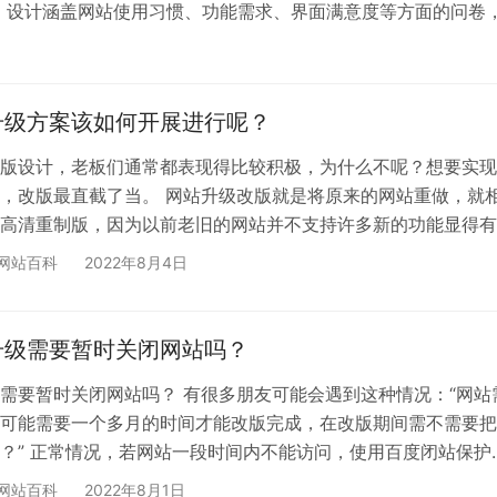
查：设计涵盖网站使用习惯、功能需求、界面满意度等方面的问卷
了解用户对网站最不满意的地方以及期望增加或改进的功能。 用
访谈。深入了解他们在使用网站过程中的痛点、…
升级方案该如何开展进行呢？
版设计，老板们通常都表现得比较积极，为什么不呢？想要实现
，改版最直截了当。 网站升级改版就是将原来的网站重做，就
高清重制版，因为以前老旧的网站并不支持许多新的功能显得有
是从业务、内容还是框架方面都需要重新定位、策划与升级，一
网站百科
2022年8月4日
的网站重新升级改版是必要的，因为互联网在近几年的发展几乎每
有新的重要的功能出现，其中最大的莫过于移动端的兴起。那么
站的改版呢？现在就让我们来深入了解一些关于网站改版设计最
升级需要暂时关闭网站吗？
需要暂时关闭网站吗？ 有很多朋友可能会遇到这种情况：“网站
可能需要一个多月的时间才能改版完成，在改版期间需不需要把
？” 正常情况，若网站一段时间内不能访问，使用百度闭站保护
对该网站的网页抓取并屏蔽已收录网页；网站改版完成恢复访问
网站百科
2022年8月1日