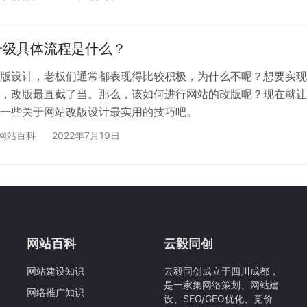
恢复可以解除对已收录网页的屏蔽并恢复抓取即可。 为了不影
录，你可以注册百度站长工具，里面可以告诉百度你的网站目前
版。 提示：百度站长平台百度闭站保护已经下线，公告如下： 
升级具体流程是什么？
版设计，老板们通常都表现得比较积极，为什么不呢？想要实现
，改版最直截了当。那么，该如何进行网站的改版呢？现在就让
一些关于网站改版设计最实用的技巧吧。
网站百科
2022年7月19日
网站百科
云毅同创
网站建设知识
云毅同创成立于四川成都，
是一家集网络策划、网站建
网络推广知识
设、SEO/GEO优化、竞价