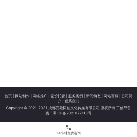
首页
|
网站制作
|
网络推广
|
竞价托管
|
服务案例
|
新闻动态
|
网站百科
|
公司简
介
|
联系我们
Copyright © 2021-2031 成都云毅同创文化传媒有限公司 版权所有 工信部备
案：
蜀ICP备2021022113号
phone
24小时免费咨询