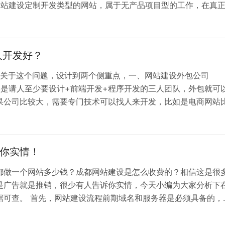
网站建设定制开发类型的网站，属于无产品项目型的工作，在真
之，每个公司的设计师、程序人员成本不等，所以报出来千差万
是可以预知的。虽然每家公司给出的网站制作费…
人开发好？
？ 关于这个问题，设计到两个侧重点，一、网站建设外包公司
是请人至少要设计+前端开发+程序开发的三人团队，外包就可
果公司比较大，需要专门技术可以找人来开发，比如是电商网站
配送，支付接口，订单系统等等。 建议找行业内口碑不错的外包
建议用自助建站工具，速度快，成本低…
你实情！
都做一个网站多少钱？成都网站建设是怎么收费的？相信这是很
是广告就是推销，很少有人告诉你实情，今天小编为大家分析下
据可查。 首先，网站建设流程前期域名和服务器是必须具备的，
通过。接下来网站开发需要前端美工以及后端程序员的技术支持
各大搜索引擎收录，网络品牌建立。另外，完善的…