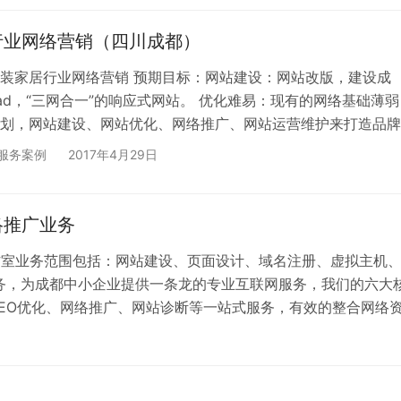
行业网络营销（四川成都）
装家居行业网络营销 预期目标：网站建设：网站改版，建设成
iPad，“三网合一”的响应式网站。 优化难易：现有的网络基础薄
划，网站建设、网站优化、网络推广、网站运营维护来打造品牌
个月时间网站建设完成，包含电脑端+移动端的网站建设。 在
服务案例
2017年4月29日
效兼顾，网站页面设计体现品牌的大型企业形象，在框架编排、
片的适当穿插都做到恰到好处，使整个网站在保证功能的前提下
好的视觉享受和时代动感。 在网站功能上：充分体现网站的互
络推广业务
作室业务范围包括：网站建设、页面设计、域名注册、虚拟主机
务，为成都中小企业提供一条龙的专业互联网服务，我们的六大
SEO优化、网络推广、网站诊断等一站式服务，有效的整合网络
的找到你们。 2、优秀的网页设计能力，我们的设计师是来此
东在线每年都会联合知名企业举办网页设计…