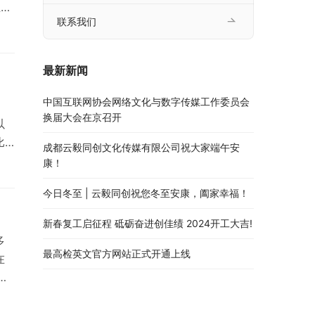
正设
联系我们
别
最新新闻
中国互联网协会网络文化与数字传媒工作委员会
换届大会在京召开
以
比
成都云毅同创文化传媒有限公司祝大家端午安
公
康！
今日冬至 | 云毅同创祝您冬至安康，阖家幸福！
新春复工启征程 砥砺奋进创佳绩 2024开工大吉!
多
最高检英文官方网站正式开通上线
在
其
，