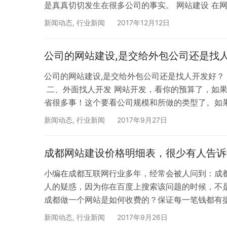
是真真切切发生在很多公司的事实。 网站建设 在
计网站交付上线前，谁也无法精确估算其费用。加
新闻动态
,
行业新闻
2017年12月12日
的网站建设费用，让客户感到一头雾水不知所以也
公司的网站建设,是交给外包公司还是找
公司的网站建设,是交给外包公司还是找人开发好
二、外面找人开发 网站开发，看你的预算了，如果
省很多事！这个要看公司规模和所做的类型了。如
开发一个门户站要复杂的多。涉及到数据库，物流
新闻动态
,
行业新闻
2017年9月27日
司，如果公司也不大，也不需要经常去改动网站，
成都网站建设价格明细表，很少有人告诉
小编在成都互联网行业多年，经常会被人问到：成
人的疑惑，因为你在百度上搜索该问题的时候，不
成都做一个网站是如何收费的？保证每一笔钱都有
次如果采用国内空间服务器，网站必须工信部备案
新闻动态
,
行业新闻
2017年9月26日
等网站测试上线，利用seo优化技术，保障网站被