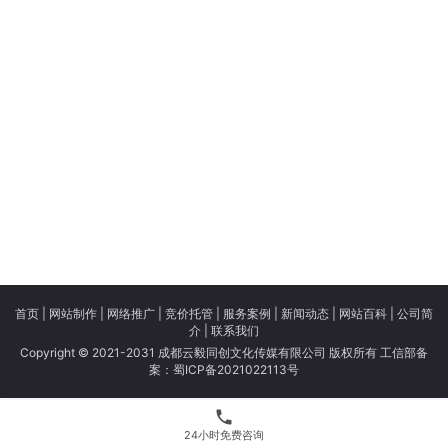
首页
|
网站制作
|
网络推广
|
竞价托管
|
服务案例
|
新闻动态
|
网站百科
|
公司简
介
|
联系我们
Copyright © 2021-2031 成都云毅同创文化传媒有限公司 版权所有 工信部备
案：
蜀ICP备2021022113号
phone
24小时免费咨询